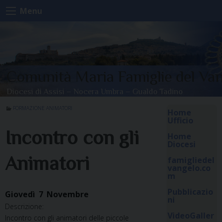
Skip
Menu
to
content
Comunità Maria Famiglie del Va
Diocesi di Assisi – Nocera Umbra – Gualdo Tadino
FORMAZIONE ANIMATORI
Home
Ufficio
Incontro con gli
Home
Diocesi
Animatori
famigliedel
vangelo.co
m
Pubblicazio
Giovedì
7
Novembre
ni
Descrizione:
VideoGaller
Incontro con gli animatori delle piccole